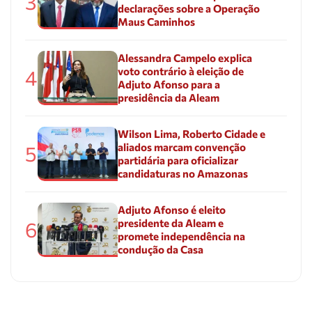
3
declarações sobre a Operação
Maus Caminhos
Alessandra Campelo explica
voto contrário à eleição de
4
Adjuto Afonso para a
presidência da Aleam
Wilson Lima, Roberto Cidade e
aliados marcam convenção
5
partidária para oficializar
candidaturas no Amazonas
Adjuto Afonso é eleito
presidente da Aleam e
6
promete independência na
condução da Casa