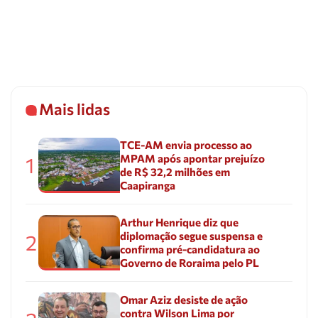
Mais lidas
TCE-AM envia processo ao
MPAM após apontar prejuízo
1
de R$ 32,2 milhões em
Caapiranga
Arthur Henrique diz que
diplomação segue suspensa e
2
confirma pré-candidatura ao
Governo de Roraima pelo PL
Omar Aziz desiste de ação
contra Wilson Lima por