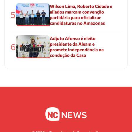
Wilson Lima, Roberto Cidade e
aliados marcam convenção
5
partidária para oficializar
candidaturas no Amazonas
Adjuto Afonso é eleito
presidente da Aleam e
6
promete independência na
condução da Casa