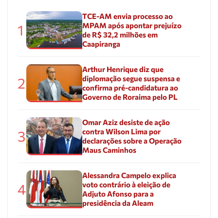
TCE-AM envia processo ao
MPAM após apontar prejuízo
1
de R$ 32,2 milhões em
Caapiranga
Arthur Henrique diz que
diplomação segue suspensa e
2
confirma pré-candidatura ao
Governo de Roraima pelo PL
Omar Aziz desiste de ação
contra Wilson Lima por
3
declarações sobre a Operação
Maus Caminhos
Alessandra Campelo explica
voto contrário à eleição de
4
Adjuto Afonso para a
presidência da Aleam