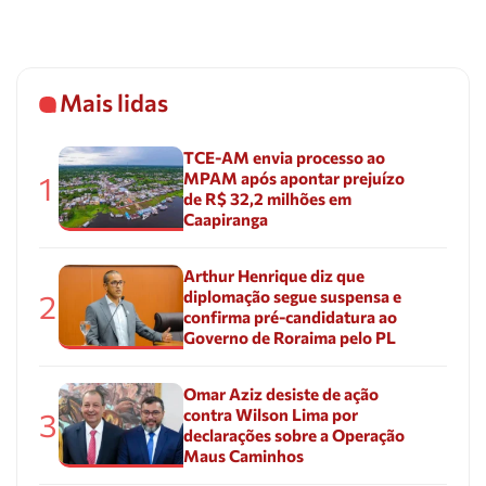
Mais lidas
TCE-AM envia processo ao
MPAM após apontar prejuízo
1
de R$ 32,2 milhões em
Caapiranga
Arthur Henrique diz que
diplomação segue suspensa e
2
confirma pré-candidatura ao
Governo de Roraima pelo PL
Omar Aziz desiste de ação
contra Wilson Lima por
3
declarações sobre a Operação
Maus Caminhos