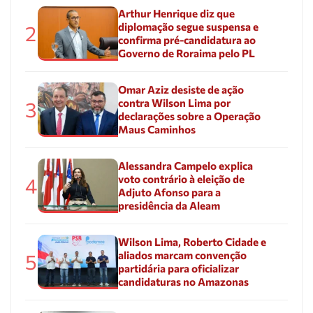
Arthur Henrique diz que
diplomação segue suspensa e
2
confirma pré-candidatura ao
Governo de Roraima pelo PL
Omar Aziz desiste de ação
contra Wilson Lima por
3
declarações sobre a Operação
Maus Caminhos
Alessandra Campelo explica
voto contrário à eleição de
4
Adjuto Afonso para a
presidência da Aleam
Wilson Lima, Roberto Cidade e
aliados marcam convenção
5
partidária para oficializar
candidaturas no Amazonas