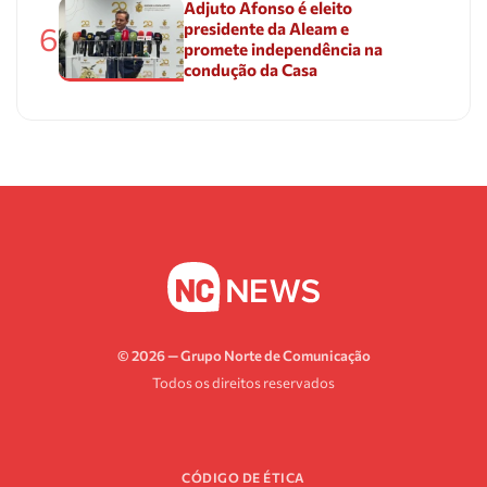
Adjuto Afonso é eleito
presidente da Aleam e
6
promete independência na
condução da Casa
© 2026 — Grupo Norte de Comunicação
Todos os direitos reservados
CÓDIGO DE ÉTICA