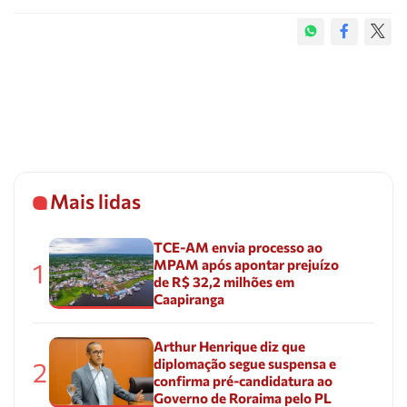
Mais lidas
TCE-AM envia processo ao
MPAM após apontar prejuízo
1
de R$ 32,2 milhões em
Caapiranga
Arthur Henrique diz que
diplomação segue suspensa e
2
confirma pré-candidatura ao
Governo de Roraima pelo PL