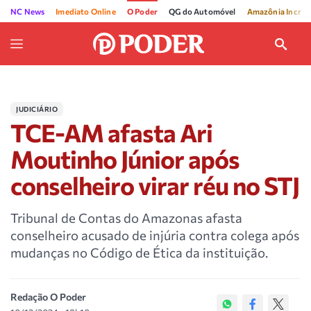
NC News
Imediato Online
O Poder
QG do Automóvel
Amazônia Incríve
JUDICIÁRIO
TCE-AM afasta Ari
Moutinho Júnior após
conselheiro virar réu no STJ
Tribunal de Contas do Amazonas afasta
conselheiro acusado de injúria contra colega após
mudanças no Código de Ética da instituição.
Redação O Poder