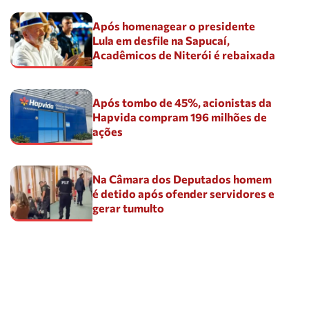
Após homenagear o presidente
Lula em desfile na Sapucaí,
Acadêmicos de Niterói é rebaixada
Após tombo de 45%, acionistas da
Hapvida compram 196 milhões de
ações
Na Câmara dos Deputados homem
é detido após ofender servidores e
gerar tumulto