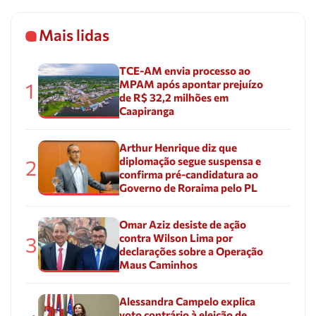
Mais lidas
TCE-AM envia processo ao
MPAM após apontar prejuízo
1
de R$ 32,2 milhões em
Caapiranga
Arthur Henrique diz que
diplomação segue suspensa e
2
confirma pré-candidatura ao
Governo de Roraima pelo PL
Omar Aziz desiste de ação
contra Wilson Lima por
3
declarações sobre a Operação
Maus Caminhos
Alessandra Campelo explica
voto contrário à eleição de