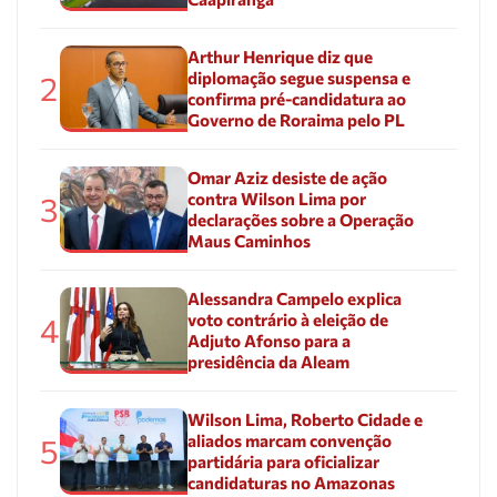
Arthur Henrique diz que
diplomação segue suspensa e
2
confirma pré-candidatura ao
Governo de Roraima pelo PL
Omar Aziz desiste de ação
contra Wilson Lima por
3
declarações sobre a Operação
Maus Caminhos
Alessandra Campelo explica
voto contrário à eleição de
4
Adjuto Afonso para a
presidência da Aleam
Wilson Lima, Roberto Cidade e
aliados marcam convenção
5
partidária para oficializar
candidaturas no Amazonas