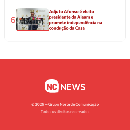
Adjuto Afonso é eleito
presidente da Aleam e
6
promete independência na
condução da Casa
© 2026 — Grupo Norte de Comunicação
Todos os direitos reservados