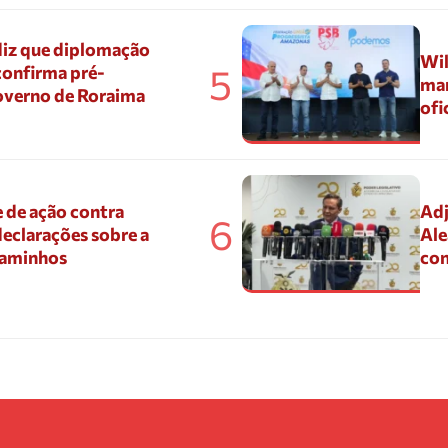
diz que diplomação
Wil
5
confirma pré-
mar
overno de Roraima
ofi
 de ação contra
Adj
6
eclarações sobre a
Ale
Caminhos
con