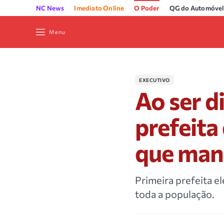
NC News
Imediato Online
O Poder
QG do Automóvel
Menu
EXECUTIVO
Ao ser 
prefeita
que man
Primeira prefeita 
toda a população.