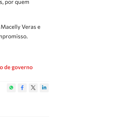
s, por quem
 Macelly Veras e
ompromisso.
ão de governo