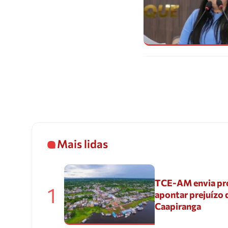
Mais lidas
TCE-AM envia pr
1
apontar prejuízo 
Caapiranga