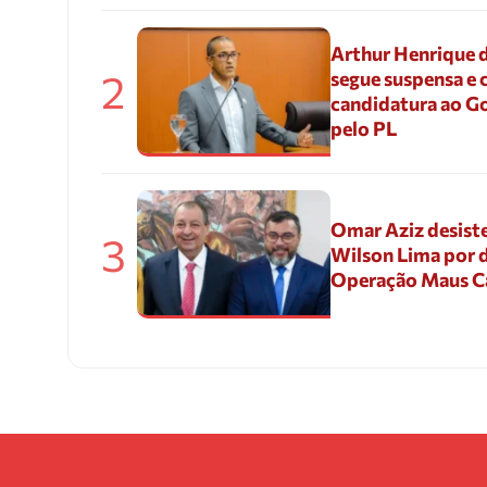
Arthur Henrique 
2
segue suspensa e 
candidatura ao G
pelo PL
Omar Aziz desiste
3
Wilson Lima por d
Operação Maus 