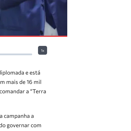
1x
 diplomada e está
om mais de 16 mil
a comandar a “Terra
a a campanha a
ndo governar com