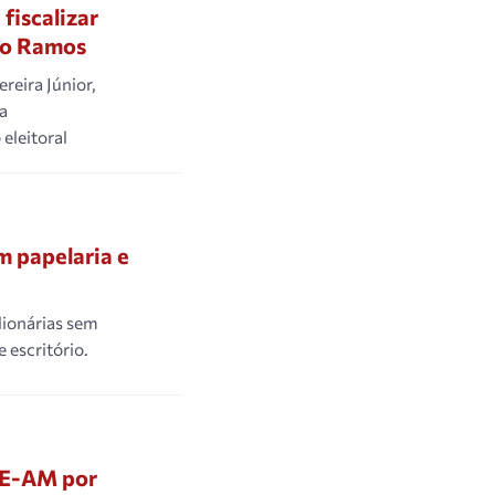
fiscalizar
do Ramos
reira Júnior,
a
eleitoral
m papelaria e
lionárias sem
 escritório.
CE-AM por