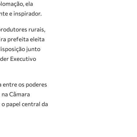
plomação, ela
e e inspirador.
produtores rurais,
ra prefeita eleita
disposição junto
oder Executivo
a entre os poderes
r na Câmara
 o papel central da