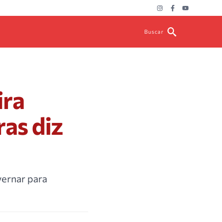
Buscar
ira
ras diz
vernar para