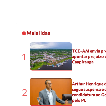
Mais lidas
TCE-AM envia pr
1
apontar prejuízo 
Caapiranga
Arthur Henrique 
2
segue suspensa e 
candidatura ao G
pelo PL