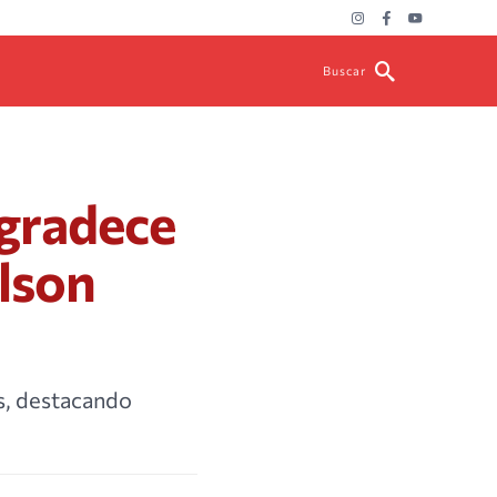
Buscar
agradece
lson
s, destacando