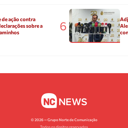
 de ação contra
Adj
6
eclarações sobre a
Ale
Caminhos
con
© 2026 — Grupo Norte de Comunicação
Todos os direitos reservados