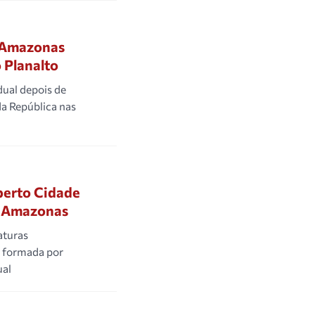
o Amazonas
 Planalto
ual depois de
da República nas
berto Cidade
o Amazonas
aturas
a formada por
ual