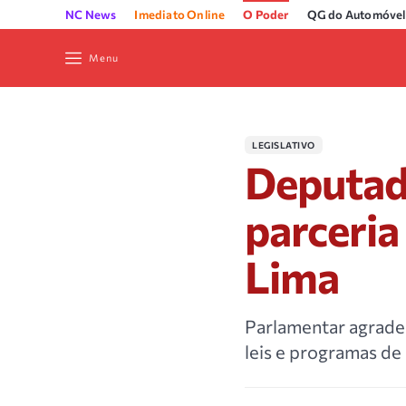
NC News
Imediato Online
O Poder
QG do Automóvel
Menu
LEGISLATIVO
Deputad
parceri
Lima
Parlamentar agrade
leis e programas de