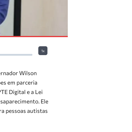
1x
ernador Wilson
ções em parceria
E Digital e a Lei
esaparecimento. Ele
ra pessoas autistas