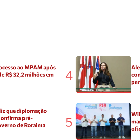
ocesso ao MPAM após
Ale
4
de R$ 32,2 milhões em
con
par
diz que diplomação
Wil
5
confirma pré-
mar
overno de Roraima
ofi