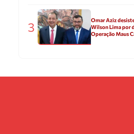
Omar Aziz desiste
3
Wilson Lima por d
Operação Maus 