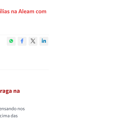
ílias na Aleam com
Braga na
pensando nos
acima das