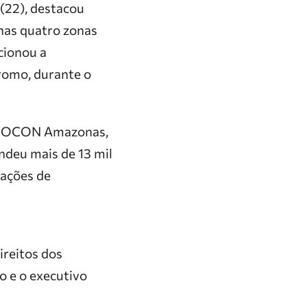
(22), destacou
nas quatro zonas
cionou a
romo, durante o
 PROCON Amazonas,
ndeu mais de 13 mil
uações de
reitos dos
o e o executivo