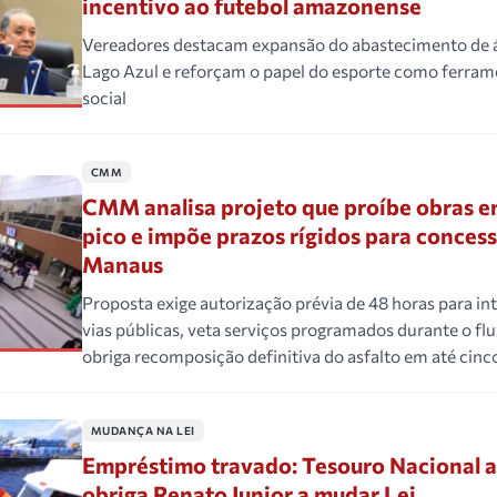
incentivo ao futebol amazonense
Vereadores destacam expansão do abastecimento de á
Lago Azul e reforçam o papel do esporte como ferram
social
CMM
CMM analisa projeto que proíbe obras e
pico e impõe prazos rígidos para conces
Manaus
Proposta exige autorização prévia de 48 horas para i
vias públicas, veta serviços programados durante o flu
obriga recomposição definitiva do asfalto em até cinc
MUDANÇA NA LEI
Empréstimo travado: Tesouro Nacional a
obriga Renato Junior a mudar Lei