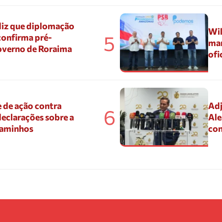
diz que diplomação
Wil
5
confirma pré-
mar
overno de Roraima
ofi
 de ação contra
Adj
6
eclarações sobre a
Ale
Caminhos
con