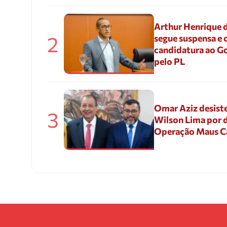
Arthur Henrique 
2
segue suspensa e 
candidatura ao G
pelo PL
Omar Aziz desiste
3
Wilson Lima por d
Operação Maus 