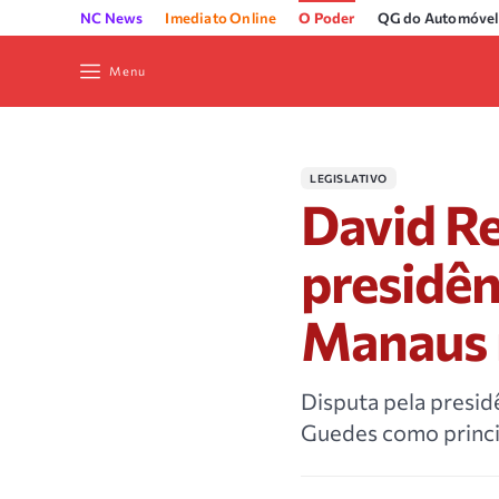
NC News
Imediato Online
O Poder
QG do Automóvel
Menu
LEGISLATIVO
David Re
presidên
Manaus 
Disputa pela presi
Guedes como princi