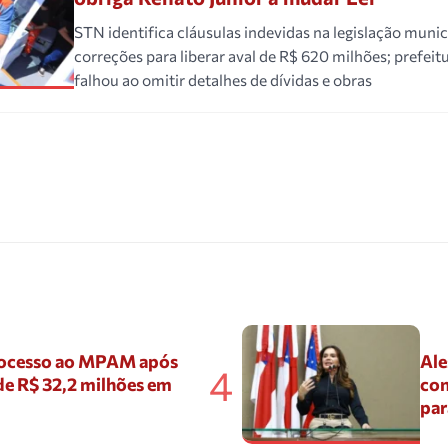
STN identifica cláusulas indevidas na legislação munic
correções para liberar aval de R$ 620 milhões; prefe
falhou ao omitir detalhes de dívidas e obras
ocesso ao MPAM após
Ale
4
de R$ 32,2 milhões em
con
par