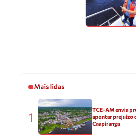
Mais lidas
TCE-AM envia pr
1
apontar prejuízo 
Caapiranga