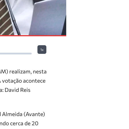
1x
M) realizam, nesta
 A votação acontece
a: David Reis
d Almeida (Avante)
indo cerca de 20