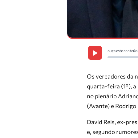
ouça este conteúd
Os vereadores da n
quarta-feira (1º), 
no plenário Adriano
(Avante) e Rodrigo
David Reis, ex-pre
e, segundo rumores 