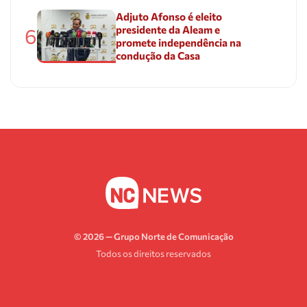
Adjuto Afonso é eleito
presidente da Aleam e
6
promete independência na
condução da Casa
© 2026 — Grupo Norte de Comunicação
Todos os direitos reservados