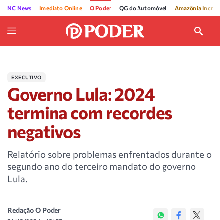
NC News
Imediato Online
O Poder
QG do Automóvel
Amazônia Incríve
EXECUTIVO
Governo Lula: 2024
termina com recordes
negativos
Relatório sobre problemas enfrentados durante o
segundo ano do terceiro mandato do governo
Lula.
Redação O Poder