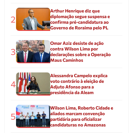
Arthur Henrique diz que
diplomação segue suspensa e
2
confirma pré-candidatura ao
Governo de Roraima pelo PL
Omar Aziz desiste de ação
contra Wilson Lima por
3
declarações sobre a Operação
Maus Caminhos
Alessandra Campelo explica
voto contrário à eleição de
4
Adjuto Afonso para a
presidência da Aleam
Wilson Lima, Roberto Cidade e
aliados marcam convenção
5
partidária para oficializar
candidaturas no Amazonas