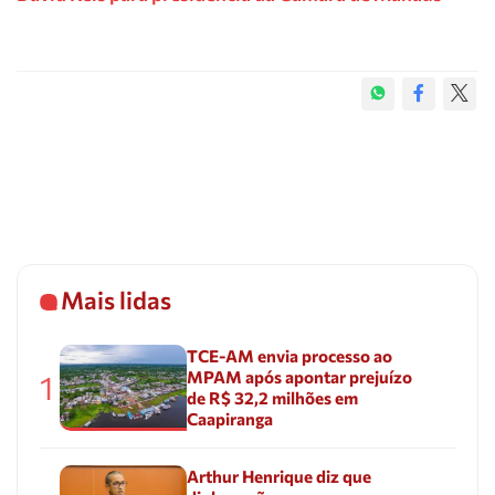
Mais lidas
TCE-AM envia processo ao
MPAM após apontar prejuízo
1
de R$ 32,2 milhões em
Caapiranga
Arthur Henrique diz que