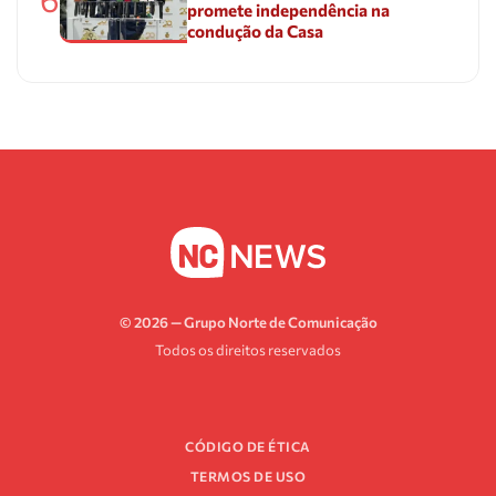
promete independência na
condução da Casa
© 2026 — Grupo Norte de Comunicação
Todos os direitos reservados
CÓDIGO DE ÉTICA
TERMOS DE USO