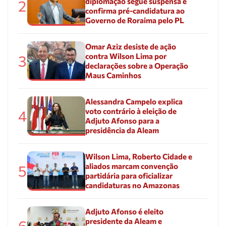
diplomação segue suspensa e
2
confirma pré-candidatura ao
Governo de Roraima pelo PL
Omar Aziz desiste de ação
contra Wilson Lima por
3
declarações sobre a Operação
Maus Caminhos
Alessandra Campelo explica
voto contrário à eleição de
4
Adjuto Afonso para a
presidência da Aleam
Wilson Lima, Roberto Cidade e
aliados marcam convenção
5
partidária para oficializar
candidaturas no Amazonas
Adjuto Afonso é eleito
presidente da Aleam e
6