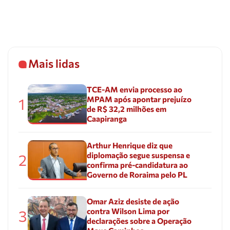
Mais lidas
TCE-AM envia processo ao
MPAM após apontar prejuízo
1
de R$ 32,2 milhões em
Caapiranga
Arthur Henrique diz que
diplomação segue suspensa e
2
confirma pré-candidatura ao
Governo de Roraima pelo PL
Omar Aziz desiste de ação
contra Wilson Lima por
3
declarações sobre a Operação