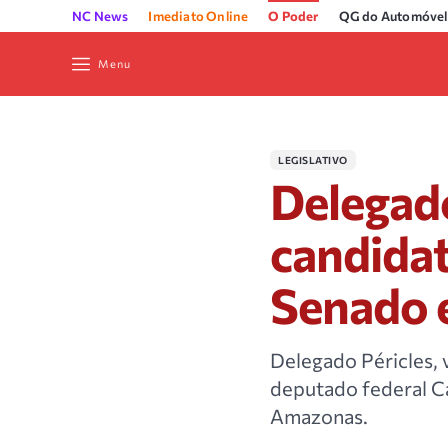
NC News
Imediato Online
O Poder
QG do Automóvel
Menu
LEGISLATIVO
Delegado
candidat
Senado 
Delegado Péricles, 
deputado federal C
Amazonas.