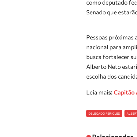
como deputado fede
Senado que estarã
Pessoas próximas a
nacional para ampl
busca fortalecer su
Alberto Neto estari
escolha dos candid
Leia mai
s:
Capitão 
DELEGADO PÉRICLES
ALBER
Relacionados