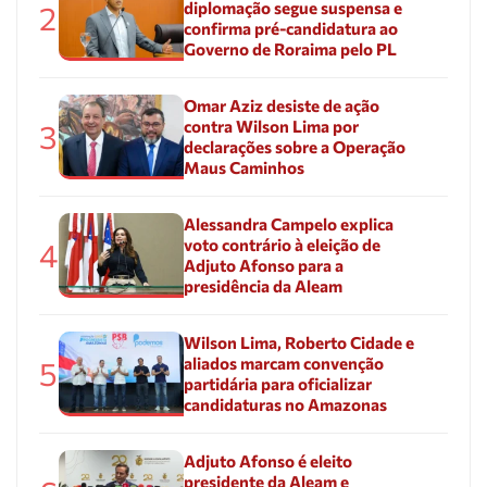
diplomação segue suspensa e
2
confirma pré-candidatura ao
Governo de Roraima pelo PL
Omar Aziz desiste de ação
contra Wilson Lima por
3
declarações sobre a Operação
Maus Caminhos
Alessandra Campelo explica
voto contrário à eleição de
4
Adjuto Afonso para a
presidência da Aleam
Wilson Lima, Roberto Cidade e
aliados marcam convenção
5
partidária para oficializar
candidaturas no Amazonas
Adjuto Afonso é eleito
presidente da Aleam e