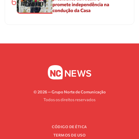
6
promete independência na
condução da Casa
© 2026 — Grupo Norte de Comunicação
Todos os direitos reservados
CÓDIGO DE ÉTICA
TERMOS DE USO