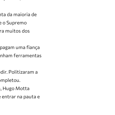
nta da maioria de
ue o Supremo
ara muitos dos
e pagam uma fiança
tinham ferramentas
dir. Politizaram a
ompletou.
a, Hugo Motta
 entrar na pauta e