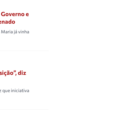
o Governo e
Senado
 Maria já vinha
ição”, diz
 que iniciativa