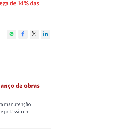
rega de 14% das
vanço de obras
ara manutenção
de potássio em