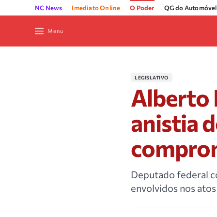
NC News
Imediato Online
O Poder
QG do Automóvel
Menu
LEGISLATIVO
Alberto 
anistia 
comprom
Deputado federal co
envolvidos nos atos