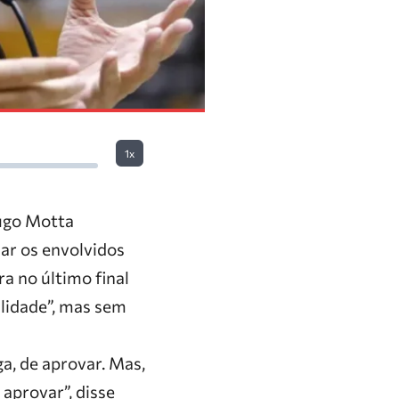
1x
ugo Motta
iar os envolvidos
a no último final
alidade”, mas sem
ga, de aprovar. Mas,
 aprovar”, disse