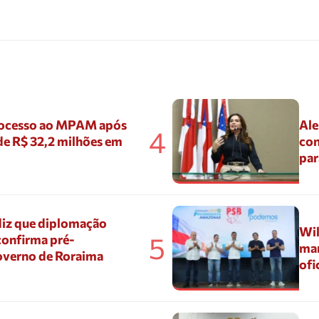
ocesso ao MPAM após
Ale
4
de R$ 32,2 milhões em
con
par
diz que diplomação
Wil
5
confirma pré-
mar
overno de Roraima
ofi