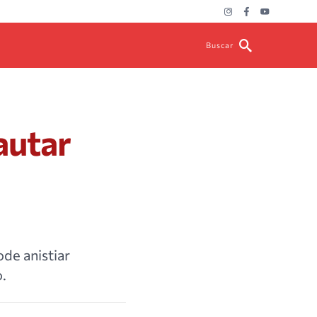
Buscar
autar
de anistiar
o.