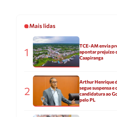
Mais lidas
TCE-AM envia pr
1
apontar prejuízo 
Caapiranga
Arthur Henrique 
2
segue suspensa e 
candidatura ao G
pelo PL