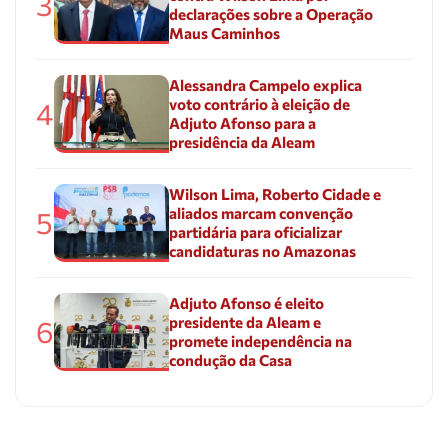
3
declarações sobre a Operação
Maus Caminhos
Alessandra Campelo explica
voto contrário à eleição de
4
Adjuto Afonso para a
presidência da Aleam
Wilson Lima, Roberto Cidade e
aliados marcam convenção
5
partidária para oficializar
candidaturas no Amazonas
Adjuto Afonso é eleito
presidente da Aleam e
6
promete independência na
condução da Casa