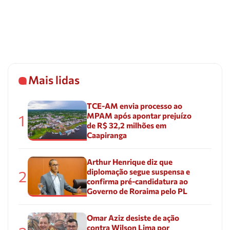
Mais lidas
TCE-AM envia processo ao
MPAM após apontar prejuízo
1
de R$ 32,2 milhões em
Caapiranga
Arthur Henrique diz que
diplomação segue suspensa e
2
confirma pré-candidatura ao
Governo de Roraima pelo PL
Omar Aziz desiste de ação
contra Wilson Lima por