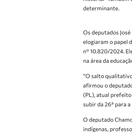
determinante.
Os deputados José
elogiaram o papel 
nº 10.820/2024. El
na área da educaçã
“O salto qualitativ
afirmou o deputado
(PL), atual prefeit
subir da 26ª para a
O deputado Chamon
indígenas, professo