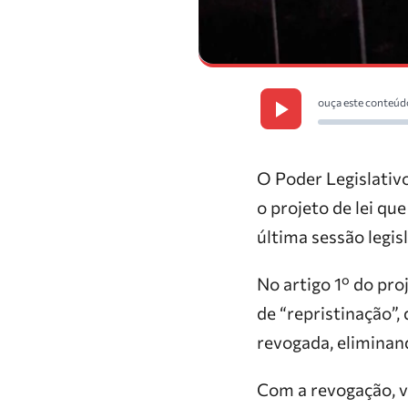
ouça este conteúd
O Poder Legislativo
o projeto de lei qu
última sessão legis
No artigo 1º do pro
de “repristinação”,
revogada, eliminan
Com a revogação, v