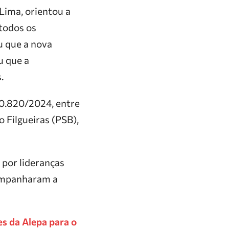
 Lima, orientou a
todos os
u que a nova
u que a
.
10.820/2024, entre
o Filgueiras (PSB),
 por lideranças
acompanharam a
 da Alepa para o