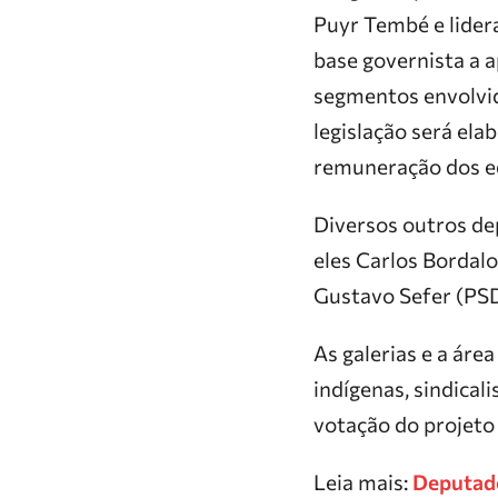
Puyr Tembé e lidera
base governista a 
segmentos envolvido
legislação será el
remuneração dos ed
Diversos outros de
eles Carlos Bordalo
Gustavo Sefer (PSD)
As galerias e a ár
indígenas, sindical
votação do projeto
Leia mais:
Deputado