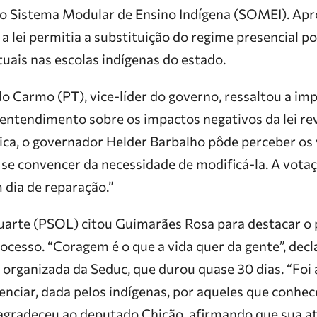
o o Sistema Modular de Ensino Indígena (SOMEI). Ap
 lei permitia a substituição do regime presencial po
uais nas escolas indígenas do estado.
o Carmo (PT), vice-líder do governo, ressaltou a imp
entendimento sobre os impactos negativos da lei r
ica, o governador Helder Barbalho pôde perceber os v
e se convencer da necessidade de modificá-la. A votaç
m dia de reparação.”
uarte (PSOL) citou Guimarães Rosa para destacar o p
ocesso. “Coragem é o que a vida quer da gente”, decla
 organizada da Seduc, que durou quase 30 dias. “Foi 
enciar, dada pelos indígenas, por aqueles que conhe
agradeceu ao deputado Chicão, afirmando que sua at