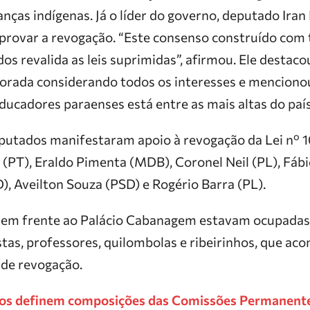
nças indígenas. Já o líder do governo, deputado Iran
aprovar a revogação. “Este consenso construído com 
s revalida as leis suprimidas”, afirmou. Ele destaco
aborada considerando todos os interesses e menciono
ucadores paraenses está entre as mais altas do país
putados manifestaram apoio à revogação da Lei nº 
 (PT), Eraldo Pimenta (MDB), Coronel Neil (PL), Fábi
, Aveilton Souza (PSD) e Rogério Barra (PL).
ea em frente ao Palácio Cabanagem estavam ocupadas
istas, professores, quilombolas e ribeirinhos, que 
 de revogação.
s definem composições das Comissões Permanentes