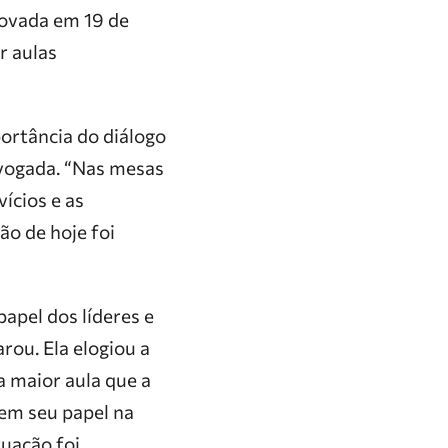
rovada em 19 de
r aulas
ortância do diálogo
evogada. “Nas mesas
ícios e as
ão de hoje foi
apel dos líderes e
rou. Ela elogiou a
a maior aula que a
cem seu papel na
uação foi