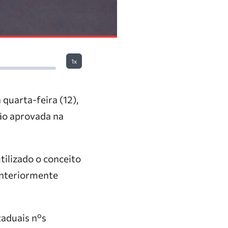
1x
quarta-feira (12),
ção aprovada na
tilizado o conceito
 anteriormente
taduais nºs