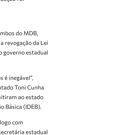
 ambos do MDB,
a revogação da Lei
o governo estadual
 é inegável”,
utado Toni Cunha
mitiram ao estado
o Básica (IDEB).
álogo com
secretária estadual