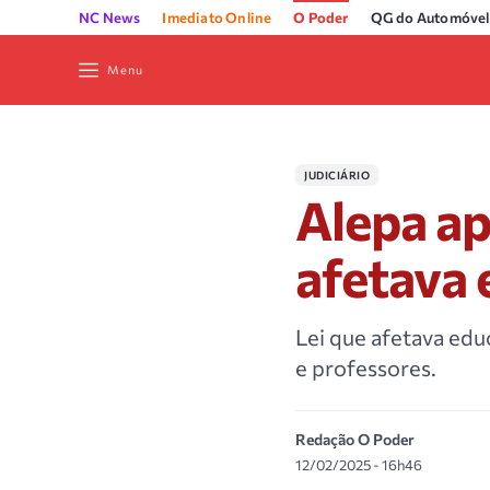
NC News
Imediato Online
O Poder
QG do Automóvel
Menu
JUDICIÁRIO
Alepa ap
afetava 
Lei que afetava ed
e professores.
Redação O Poder
12/02/2025 - 16h46