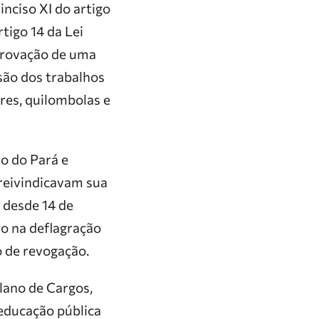
nciso XI do artigo
tigo 14 da Lei
provação de uma
são dos trabalhos
res, quilombolas e
o do Pará e
reivindicavam sua
 desde 14 de
do na deflagração
o de revogação.
lano de Cargos,
 educação pública