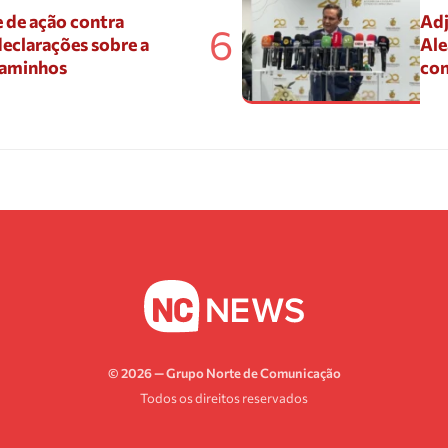
 de ação contra
Adj
6
eclarações sobre a
Ale
Caminhos
con
© 2026 — Grupo Norte de Comunicação
Todos os direitos reservados