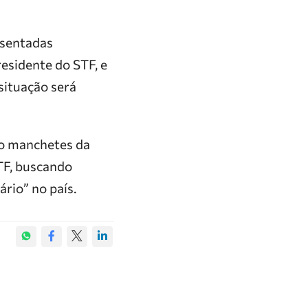
esentadas
residente do STF, e
situação será
do manchetes da
TF, buscando
rio” no país.