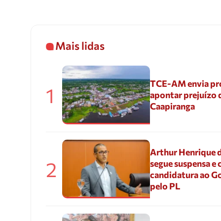
Mais lidas
TCE-AM envia pr
1
apontar prejuízo 
Caapiranga
Arthur Henrique 
2
segue suspensa e 
candidatura ao G
pelo PL