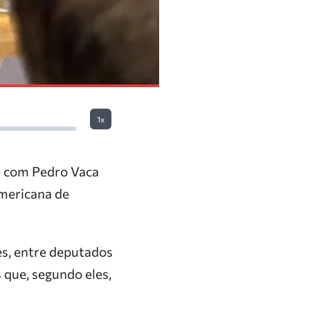
1x
1) com Pedro Vaca
americana de
es, entre deputados
 que, segundo eles,