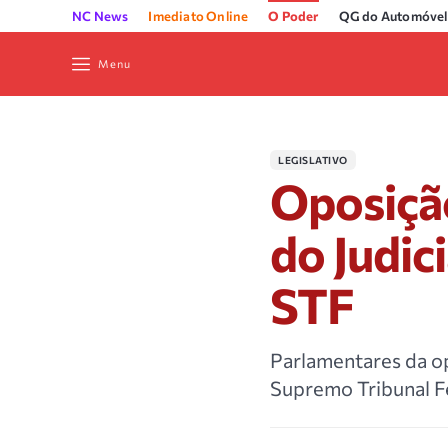
NC News
Imediato Online
O Poder
QG do Automóvel
Menu
LEGISLATIVO
Oposição
do Judic
STF
Parlamentares da o
Supremo Tribunal Fe