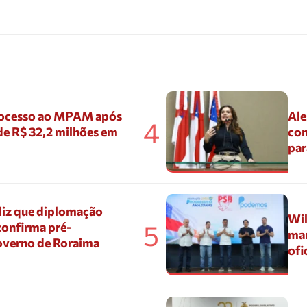
ocesso ao MPAM após
Ale
4
de R$ 32,2 milhões em
con
par
diz que diplomação
Wil
5
confirma pré-
mar
overno de Roraima
ofi