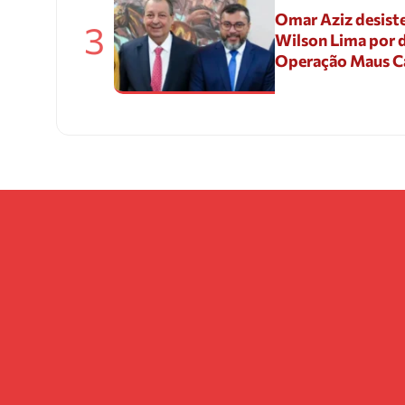
Omar Aziz desiste
3
Wilson Lima por d
Operação Maus 