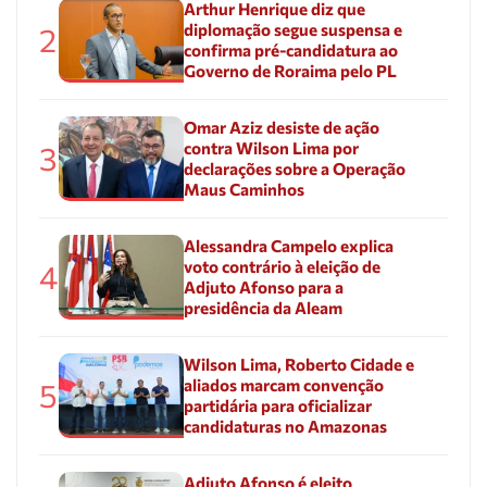
Arthur Henrique diz que
diplomação segue suspensa e
2
confirma pré-candidatura ao
Governo de Roraima pelo PL
Omar Aziz desiste de ação
contra Wilson Lima por
3
declarações sobre a Operação
Maus Caminhos
Alessandra Campelo explica
voto contrário à eleição de
4
Adjuto Afonso para a
presidência da Aleam
Wilson Lima, Roberto Cidade e
aliados marcam convenção
5
partidária para oficializar
candidaturas no Amazonas
Adjuto Afonso é eleito