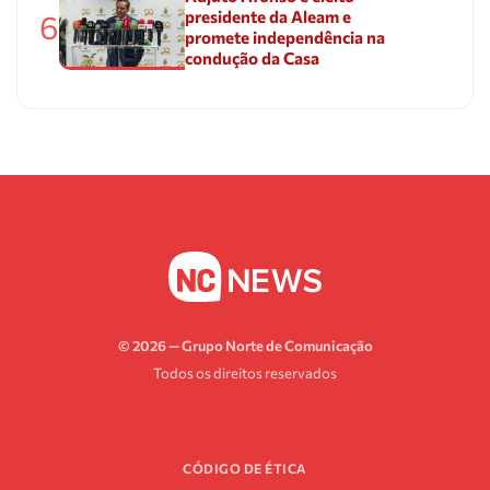
presidente da Aleam e
6
promete independência na
condução da Casa
© 2026 — Grupo Norte de Comunicação
Todos os direitos reservados
CÓDIGO DE ÉTICA