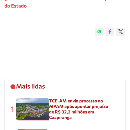
do Estado
Mais lidas
TCE-AM envia processo ao
MPAM após apontar prejuízo
1
de R$ 32,2 milhões em
Caapiranga