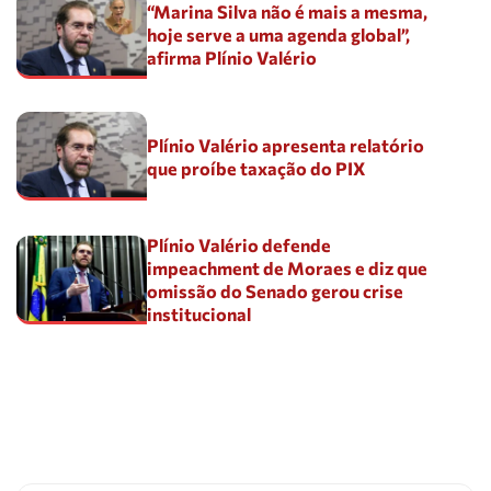
“Marina Silva não é mais a mesma,
hoje serve a uma agenda global”,
afirma Plínio Valério
Plínio Valério apresenta relatório
que proíbe taxação do PIX
Plínio Valério defende
impeachment de Moraes e diz que
omissão do Senado gerou crise
institucional