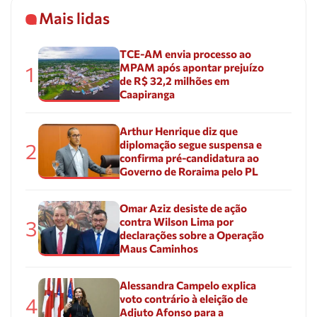
Mais lidas
TCE-AM envia processo ao
MPAM após apontar prejuízo
1
de R$ 32,2 milhões em
Caapiranga
Arthur Henrique diz que
diplomação segue suspensa e
2
confirma pré-candidatura ao
Governo de Roraima pelo PL
Omar Aziz desiste de ação
contra Wilson Lima por
3
declarações sobre a Operação
Maus Caminhos
Alessandra Campelo explica
voto contrário à eleição de
4
Adjuto Afonso para a