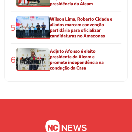
presidência da Aleam
Wilson Lima, Roberto Cidade e
aliados marcam convenção
5
partidária para oficializar
candidaturas no Amazonas
Adjuto Afonso é eleito
presidente da Aleam e
6
promete independência na
condução da Casa