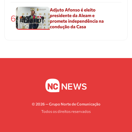
Adjuto Afonso é eleito
presidente da Aleam e
6
promete independência na
condução da Casa
© 2026 — Grupo Norte de Comunicação
Todos os direitos reservados