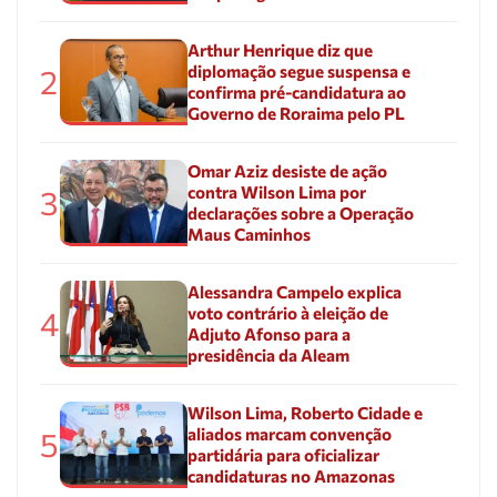
Arthur Henrique diz que
diplomação segue suspensa e
2
confirma pré-candidatura ao
Governo de Roraima pelo PL
Omar Aziz desiste de ação
contra Wilson Lima por
3
declarações sobre a Operação
Maus Caminhos
Alessandra Campelo explica
voto contrário à eleição de
4
Adjuto Afonso para a
presidência da Aleam
Wilson Lima, Roberto Cidade e
aliados marcam convenção
5
partidária para oficializar
candidaturas no Amazonas