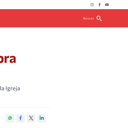
Buscar
bra
a Igreja