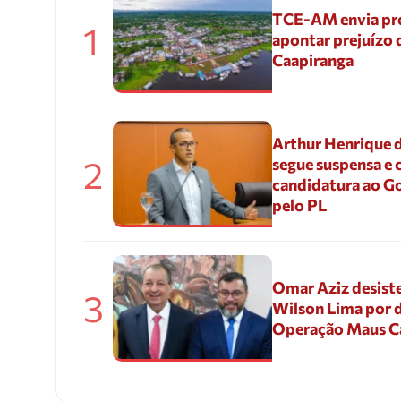
TCE-AM envia pr
1
apontar prejuízo 
Caapiranga
Arthur Henrique 
2
segue suspensa e 
candidatura ao G
pelo PL
Omar Aziz desiste
3
Wilson Lima por d
Operação Maus 