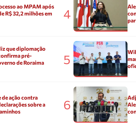
ocesso ao MPAM após
Ale
4
de R$ 32,2 milhões em
con
par
diz que diplomação
Wil
5
confirma pré-
mar
overno de Roraima
ofi
 de ação contra
Adj
6
eclarações sobre a
Ale
Caminhos
con