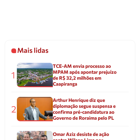
Mais lidas
TCE-AM envia processo ao
MPAM após apontar prejuízo
1
de R$ 32,2 milhões em
Caapiranga
Arthur Henrique diz que
diplomação segue suspensa e
2
confirma pré-candidatura ao
Governo de Roraima pelo PL
Omar Aziz desiste de ação
contra Wilson Lima por