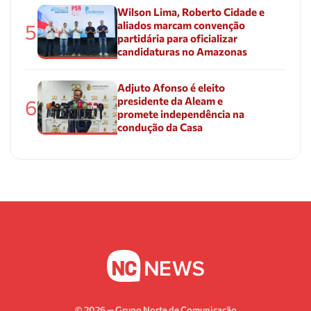
Wilson Lima, Roberto Cidade e
aliados marcam convenção
5
partidária para oficializar
candidaturas no Amazonas
Adjuto Afonso é eleito
presidente da Aleam e
6
promete independência na
condução da Casa
© 2026 — Grupo Norte de Comunicação