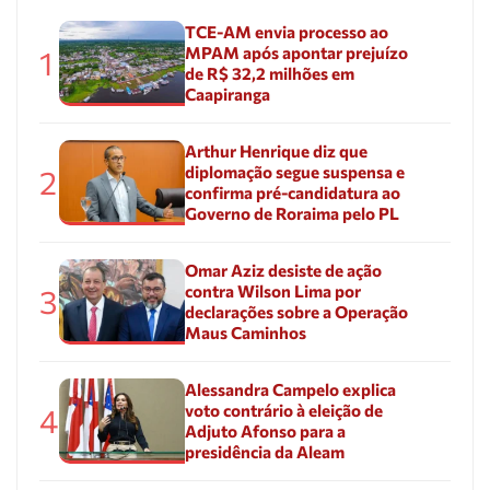
TCE-AM envia processo ao
MPAM após apontar prejuízo
1
de R$ 32,2 milhões em
Caapiranga
Arthur Henrique diz que
diplomação segue suspensa e
2
confirma pré-candidatura ao
Governo de Roraima pelo PL
Omar Aziz desiste de ação
contra Wilson Lima por
3
declarações sobre a Operação
Maus Caminhos
Alessandra Campelo explica
voto contrário à eleição de
4
Adjuto Afonso para a
presidência da Aleam