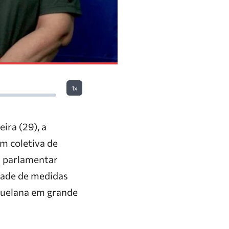
1x
ira (29), a
Em coletiva de
a parlamentar
dade de medidas
ezuelana em grande