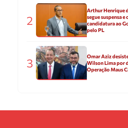
Arthur Henrique 
2
segue suspensa e 
candidatura ao G
pelo PL
Omar Aziz desiste
3
Wilson Lima por d
Operação Maus 