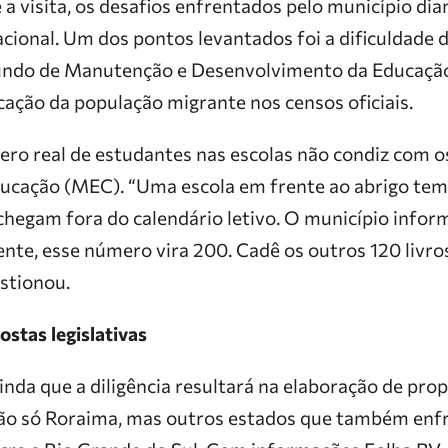
a visita, os desafios enfrentados pelo município dian
cional. Um dos pontos levantados foi a dificuldade 
undo de Manutenção e Desenvolvimento da Educação
cação da população migrante nos censos oficiais.
ero real de estudantes nas escolas não condiz com 
ducação (MEC). “Uma escola em frente ao abrigo te
chegam fora do calendário letivo. O município info
ente, esse número vira 200. Cadê os outros 120 livr
stionou.
stas legislativas
da que a diligência resultará na elaboração de propo
não só Roraima, mas outros estados que também en