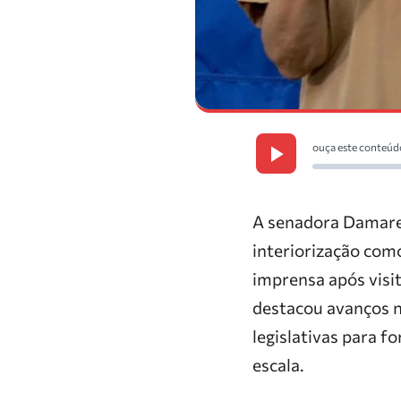
ouça este conteúd
A senadora Damares
interiorização como
imprensa após visi
destacou avanços n
legislativas para 
escala.