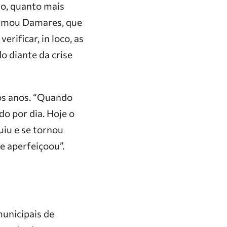
ão, quanto mais
firmou Damares, que
rificar, in loco, as
o diante da crise
os anos. “Quando
o por dia. Hoje o
uiu e se tornou
se aperfeiçoou”.
unicipais de