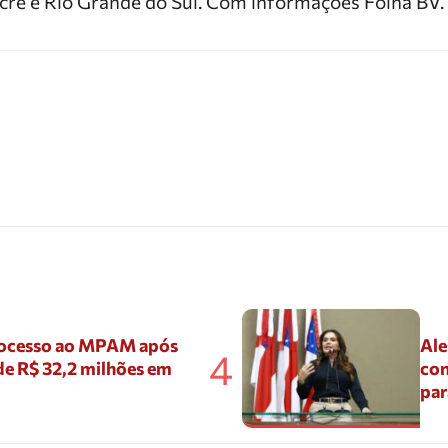
cre e Rio Grande do Sul. Com informações Folha BV.
ocesso ao MPAM após
Ale
4
de R$ 32,2 milhões em
con
par