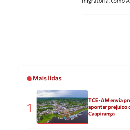
migratória, como A
Mais lidas
TCE-AM envia pr
1
apontar prejuízo 
Caapiranga