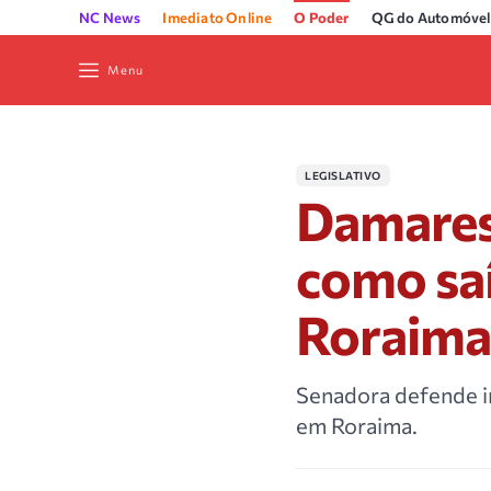
NC News
Imediato Online
O Poder
QG do Automóvel
Menu
LEGISLATIVO
Damares 
como saí
Roraim
Senadora defende i
em Roraima.