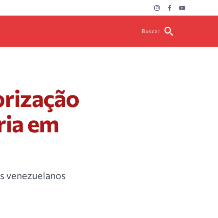
Buscar
orização
ria em
es venezuelanos