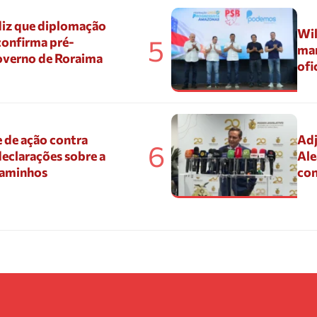
diz que diplomação
Wil
5
confirma pré-
mar
overno de Roraima
ofi
 de ação contra
Adj
6
eclarações sobre a
Ale
Caminhos
con