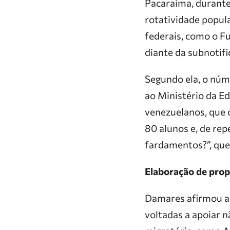
Pacaraima, durante 
rotatividade popula
federais, como o F
diante da subnotifi
Segundo ela, o núm
ao Ministério da E
venezuelanos, que 
80 alunos e, de rep
fardamentos?”, que
Elaboração de propo
Damares afirmou ain
voltadas a apoiar 