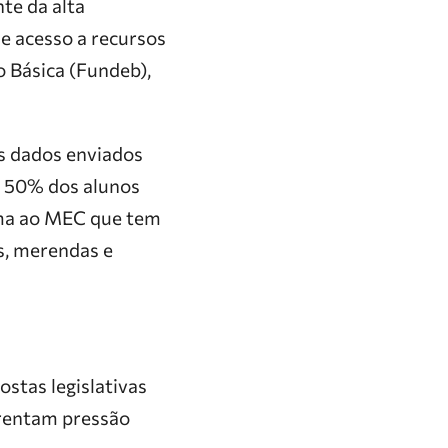
te da alta
de acesso a recursos
 Básica (Fundeb),
os dados enviados
m 50% dos alunos
rma ao MEC que tem
os, merendas e
stas legislativas
frentam pressão