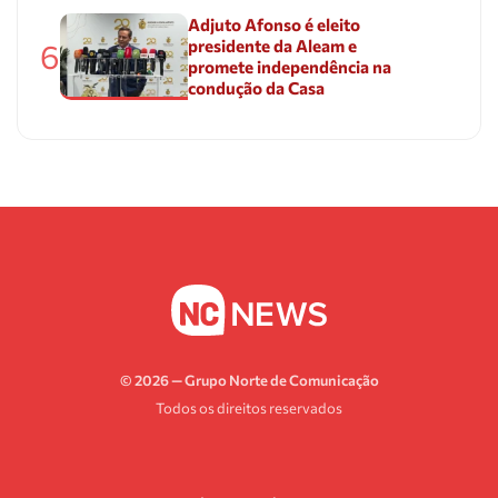
Adjuto Afonso é eleito
presidente da Aleam e
6
promete independência na
condução da Casa
© 2026 — Grupo Norte de Comunicação
Todos os direitos reservados