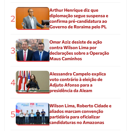
Arthur Henrique diz que
diplomação segue suspensa e
2
confirma pré-candidatura ao
Governo de Roraima pelo PL
Omar Aziz desiste de ação
contra Wilson Lima por
3
declarações sobre a Operação
Maus Caminhos
Alessandra Campelo explica
voto contrário à eleição de
4
Adjuto Afonso para a
presidência da Aleam
Wilson Lima, Roberto Cidade e
aliados marcam convenção
5
partidária para oficializar
candidaturas no Amazonas