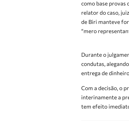
como base provas q
relator do caso, ju
de Biri manteve fo
“mero representant
Durante o julgamen
condutas, alegando 
entrega de dinheiro
Com a decisão, o p
interinamente a pre
tem efeito imediato