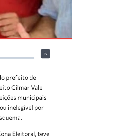
1x
do prefeito de
eito Gilmar Vale
eições municipais
ou inelegível por
esquema.
ona Eleitoral, teve