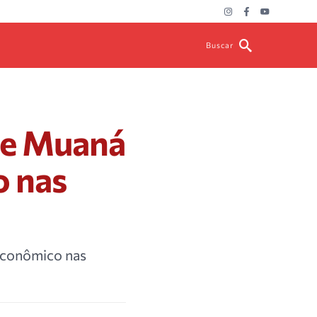
Buscar
 de Muaná
o nas
 econômico nas