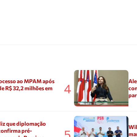
ocesso ao MPAM após
Ale
4
de R$ 32,2 milhões em
con
par
diz que diplomação
Wil
5
confirma pré-
mar