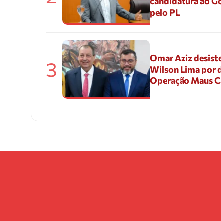
candidatura ao G
pelo PL
Omar Aziz desiste
3
Wilson Lima por d
Operação Maus 