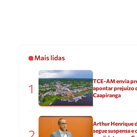
Mais lidas
TCE-AM envia pr
1
apontar prejuízo 
Caapiranga
Arthur Henrique 
2
segue suspensa e 