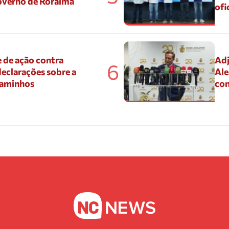
overno de Roraima
ofi
 de ação contra
Adj
6
eclarações sobre a
Ale
Caminhos
con