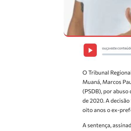
ouça este conteúd
O Tribunal Regiona
Muaná, Marcos Paul
(PSDB), por abuso 
de 2020. A decisão 
oito anos o ex-pre
A sentença, assinad