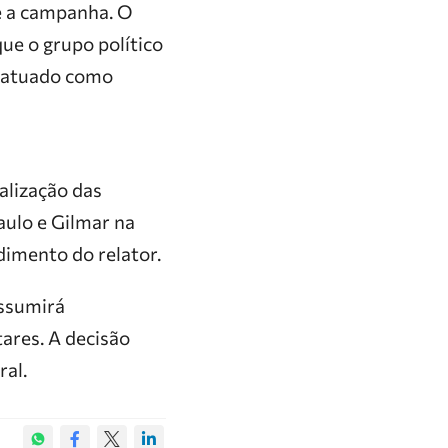
e a campanha. O
que o grupo político
a atuado como
alização das
aulo e Gilmar na
dimento do relator.
assumirá
tares. A decisão
ral.