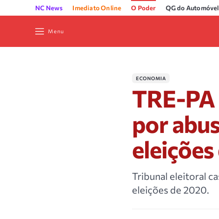
NC News
Imediato Online
O Poder
QG do Automóvel
Menu
ECONOMIA
TRE-PA c
por abu
eleições
Tribunal eleitoral 
eleições de 2020.