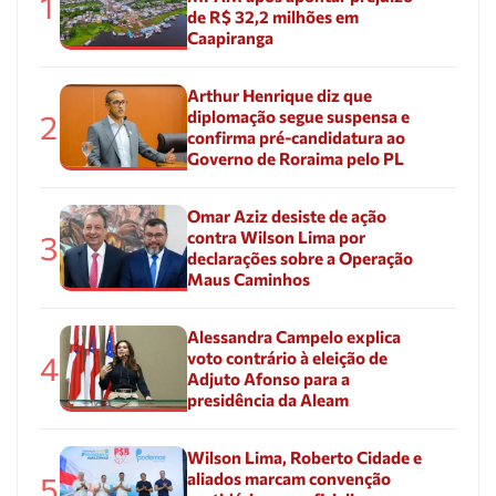
1
de R$ 32,2 milhões em
Caapiranga
Arthur Henrique diz que
diplomação segue suspensa e
2
confirma pré-candidatura ao
Governo de Roraima pelo PL
Omar Aziz desiste de ação
contra Wilson Lima por
3
declarações sobre a Operação
Maus Caminhos
Alessandra Campelo explica
voto contrário à eleição de
4
Adjuto Afonso para a
presidência da Aleam
Wilson Lima, Roberto Cidade e
aliados marcam convenção
5