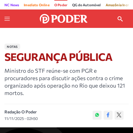
NC News
Imediato Online
O Poder
QG do Automóvel
Amazônia Incríve
NOTAS
SEGURANÇA PÚBLICA
Ministro do STF reúne-se com PGR e
procuradores para discutir ações contra o crime
organizado após operação no Rio que deixou 121
mortos.
Redação O Poder
11/11/2025 - 02h50