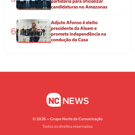
partidária para oficializar
candidaturas no Amazonas
Adjuto Afonso é eleito
presidente da Aleam e
6
promete independência na
condução da Casa
© 2026 — Grupo Norte de Comunicação
Todos os direitos reservados