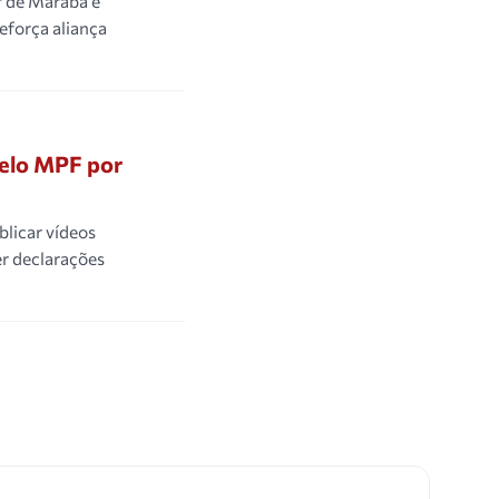
r de Marabá é
eforça aliança
pelo MPF por
blicar vídeos
er declarações