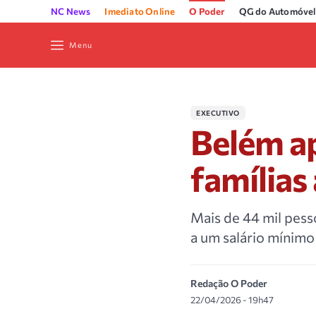
NC News
Imediato Online
O Poder
QG do Automóvel
Menu
EXECUTIVO
Belém ap
famílias
Mais de 44 mil pes
a um salário mínimo
Redação O Poder
22/04/2026 - 19h47