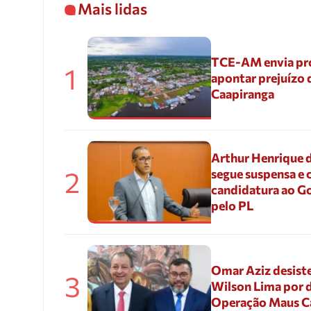
Mais lidas
TCE-AM envia pr
1
apontar prejuízo 
Caapiranga
Arthur Henrique 
2
segue suspensa e 
candidatura ao G
pelo PL
Omar Aziz desiste
3
Wilson Lima por d
Operação Maus 