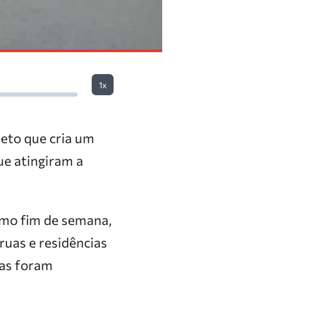
1x
jeto que cria um
ue atingiram a
imo fim de semana,
uas e residências
oas foram