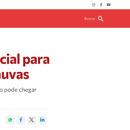
Buscar
ial para
huvas
io pode chegar