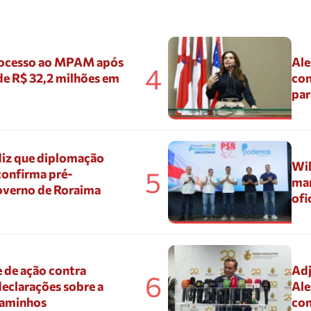
ocesso ao MPAM após
Ale
4
de R$ 32,2 milhões em
con
par
diz que diplomação
Wil
5
confirma pré-
mar
overno de Roraima
ofi
 de ação contra
Adj
6
eclarações sobre a
Ale
Caminhos
con