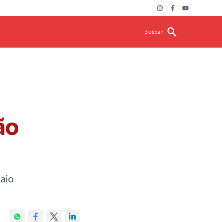
Buscar
ão
maio