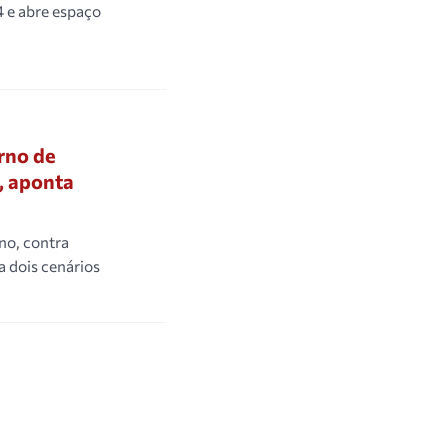
4 e abre espaço
rno de
, aponta
no, contra
 dois cenários