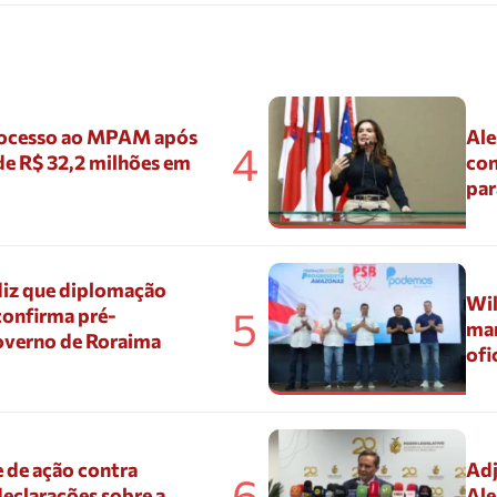
ocesso ao MPAM após
Ale
4
de R$ 32,2 milhões em
con
par
diz que diplomação
Wil
5
confirma pré-
mar
overno de Roraima
ofi
 de ação contra
Adj
6
eclarações sobre a
Ale