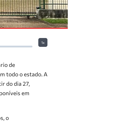
1x
rio de
em todo o estado. A
r do dia 27,
sponíveis em
s, o