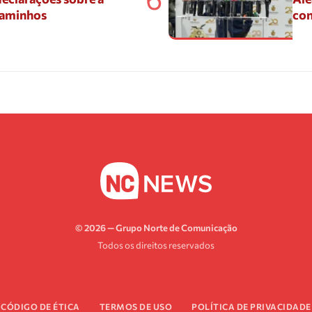
Caminhos
con
© 2026 — Grupo Norte de Comunicação
Todos os direitos reservados
CÓDIGO DE ÉTICA
TERMOS DE USO
POLÍTICA DE PRIVACIDADE