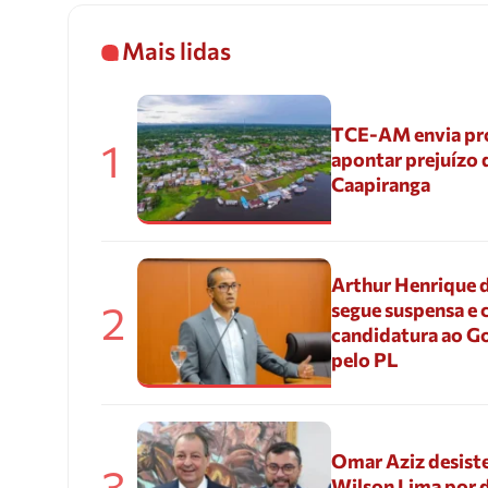
Mais lidas
TCE-AM envia pr
1
apontar prejuízo 
Caapiranga
Arthur Henrique 
2
segue suspensa e 
candidatura ao G
pelo PL
Omar Aziz desiste
3
Wilson Lima por d