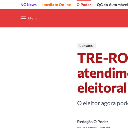
NC News
Imediato Online
O Poder
QG do Automóvel
Menu
CENÁRIO
TRE-RO 
atendime
eleitoral
O eleitor agora pode
Redação O Poder