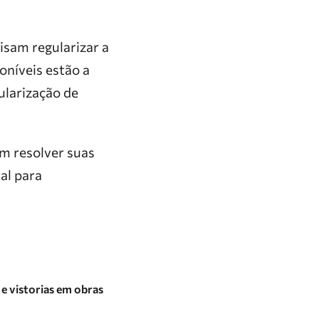
isam regularizar a
poníveis estão a
gularização de
m resolver suas
al para
e vistorias em obras