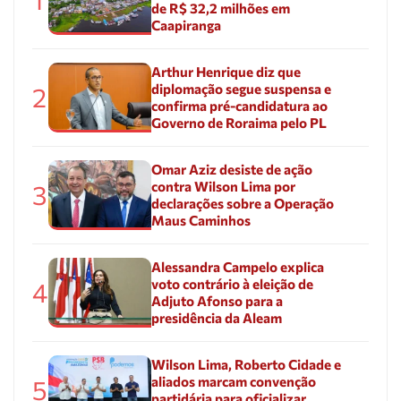
de R$ 32,2 milhões em
Caapiranga
Arthur Henrique diz que
diplomação segue suspensa e
2
confirma pré-candidatura ao
Governo de Roraima pelo PL
Omar Aziz desiste de ação
contra Wilson Lima por
3
declarações sobre a Operação
Maus Caminhos
Alessandra Campelo explica
voto contrário à eleição de
4
Adjuto Afonso para a
presidência da Aleam
Wilson Lima, Roberto Cidade e
aliados marcam convenção
5
partidária para oficializar