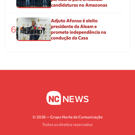
candidaturas no Amazonas
Adjuto Afonso é eleito
presidente da Aleam e
6
promete independência na
condução da Casa
© 2026 — Grupo Norte de Comunicação
Todos os direitos reservados