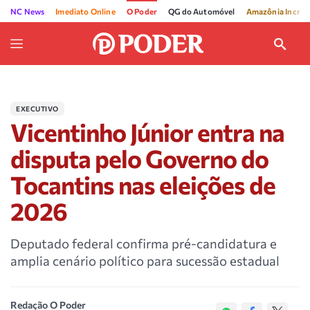
NC News
Imediato Online
O Poder
QG do Automóvel
Amazônia Incríve
EXECUTIVO
Vicentinho Júnior entra na
disputa pelo Governo do
Tocantins nas eleições de
2026
Deputado federal confirma pré-candidatura e
amplia cenário político para sucessão estadual
Redação O Poder