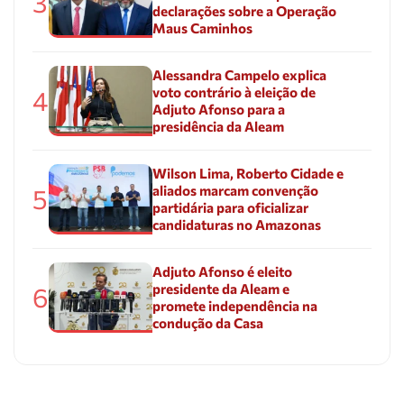
3
declarações sobre a Operação
Maus Caminhos
Alessandra Campelo explica
voto contrário à eleição de
4
Adjuto Afonso para a
presidência da Aleam
Wilson Lima, Roberto Cidade e
aliados marcam convenção
5
partidária para oficializar
candidaturas no Amazonas
Adjuto Afonso é eleito
presidente da Aleam e
6
promete independência na
condução da Casa