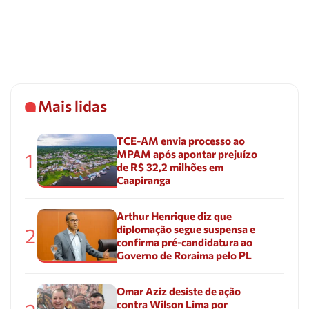
Mais lidas
TCE-AM envia processo ao
MPAM após apontar prejuízo
1
de R$ 32,2 milhões em
Caapiranga
Arthur Henrique diz que
diplomação segue suspensa e
2
confirma pré-candidatura ao
Governo de Roraima pelo PL
Omar Aziz desiste de ação
contra Wilson Lima por