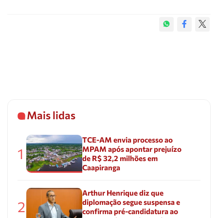
Mais lidas
TCE-AM envia processo ao
MPAM após apontar prejuízo
1
de R$ 32,2 milhões em
Caapiranga
Arthur Henrique diz que
diplomação segue suspensa e
2
confirma pré-candidatura ao