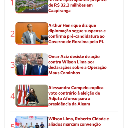
1
de R$ 32,2 milhões em
Caapiranga
Arthur Henrique diz que
diplomação segue suspensa e
2
confirma pré-candidatura ao
Governo de Roraima pelo PL
Omar Aziz desiste de ação
contra Wilson Lima por
3
declarações sobre a Operação
Maus Caminhos
Alessandra Campelo explica
voto contrário à eleição de
4
Adjuto Afonso para a
presidência da Aleam
Wilson Lima, Roberto Cidade e
aliados marcam convenção
5