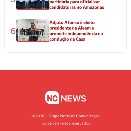
partidária para oficializar
candidaturas no Amazonas
Adjuto Afonso é eleito
presidente da Aleam e
6
promete independência na
condução da Casa
© 2026 — Grupo Norte de Comunicação
Todos os direitos reservados