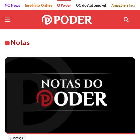
NC News
Imediato Online
O Poder
QG do Automóvel
Amazônia Incríve
Notas
JUSTIÇA