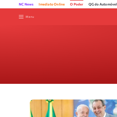
NC News
Imediato Online
O Poder
QG do Automóvel
Menu