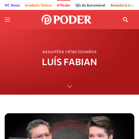
NC News
Imediato Online
O Poder
QG do Automóvel
Amazônia Incríve
assuntos relacionados
LUÍS FABIAN