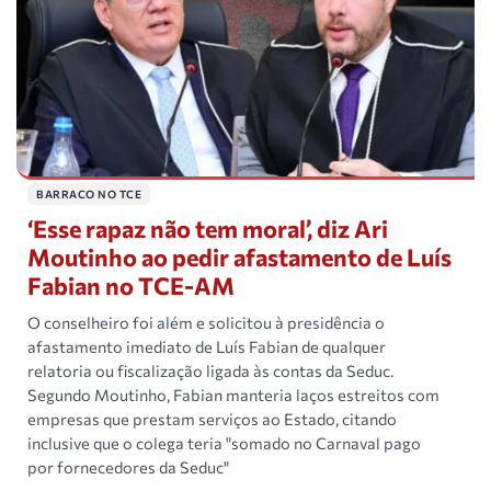
BARRACO NO TCE
‘Esse rapaz não tem moral’, diz Ari
Moutinho ao pedir afastamento de Luís
Fabian no TCE-AM
O conselheiro foi além e solicitou à presidência o
afastamento imediato de Luís Fabian de qualquer
relatoria ou fiscalização ligada às contas da Seduc.
Segundo Moutinho, Fabian manteria laços estreitos com
empresas que prestam serviços ao Estado, citando
inclusive que o colega teria "somado no Carnaval pago
por fornecedores da Seduc"