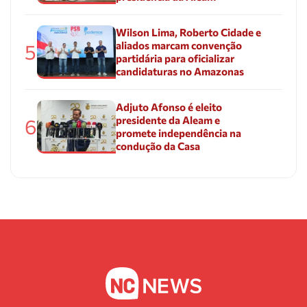
Wilson Lima, Roberto Cidade e
aliados marcam convenção
5
partidária para oficializar
candidaturas no Amazonas
Adjuto Afonso é eleito
presidente da Aleam e
6
promete independência na
condução da Casa