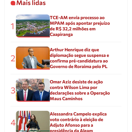
Mais lidas
TCE-AM envia processo ao
MPAM após apontar prejuízo
1
de R$ 32,2 milhões em
Caapiranga
Arthur Henrique diz que
diplomação segue suspensa e
2
confirma pré-candidatura ao
Governo de Roraima pelo PL
Omar Aziz desiste de ação
contra Wilson Lima por
3
declarações sobre a Operação
Maus Caminhos
Alessandra Campelo explica
voto contrário à eleição de
4
Adjuto Afonso para a
presidência da Aleam