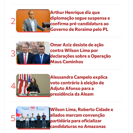
Arthur Henrique diz que
diplomação segue suspensa e
2
confirma pré-candidatura ao
Governo de Roraima pelo PL
Omar Aziz desiste de ação
contra Wilson Lima por
3
declarações sobre a Operação
Maus Caminhos
Alessandra Campelo explica
voto contrário à eleição de
4
Adjuto Afonso para a
presidência da Aleam
Wilson Lima, Roberto Cidade e
aliados marcam convenção
5
partidária para oficializar
candidaturas no Amazonas