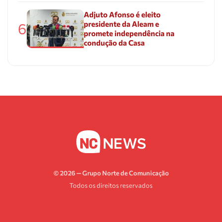
Adjuto Afonso é eleito
presidente da Aleam e
6
promete independência na
condução da Casa
© 2026 — Grupo Norte de Comunicação
Todos os direitos reservados