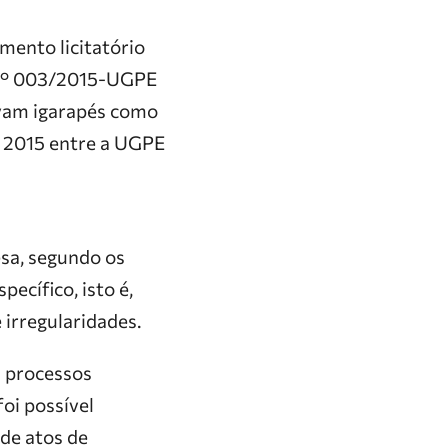
imento licitatório
 n° 003/2015-UGPE
avam igarapés como
m 2015 entre a UGPE
sa, segundo os
ecífico, isto é,
 irregularidades.
s processos
oi possível
 de atos de