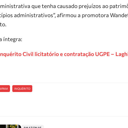
ministrativa que tenha causado prejuízos ao patrim
cípios administrativos”, afirmou a promotora Wandet
to.
a íntegra:
quérito Civil licitatório e contratação UGPE – Lagh
MPAM
INQUÉRITO
AMAZONAS