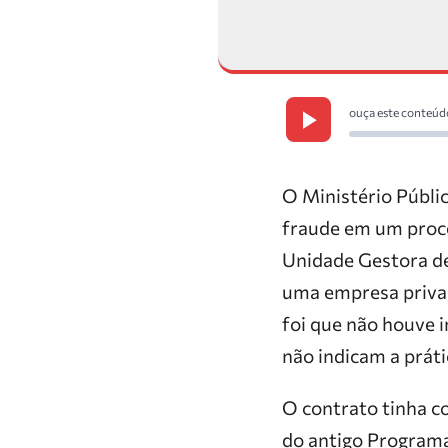
ouça este conteúd
O Ministério Públi
fraude em um proce
Unidade Gestora d
uma empresa privad
foi que não houve i
não indicam a práti
O contrato tinha c
do antigo Programa