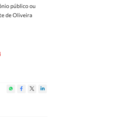
ônio público ou
e de Oliveira
i