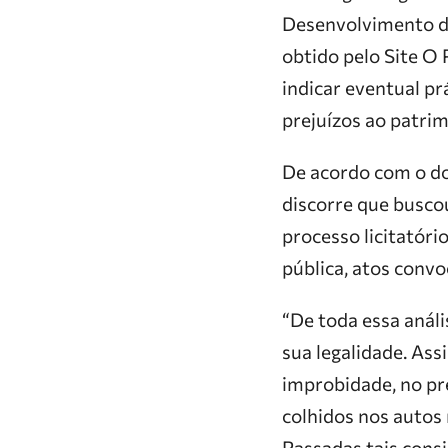
Desenvolvimento da
obtido pelo Site O
indicar eventual p
prejuízos ao patrim
De acordo com o d
discorre que busco
processo licitatóri
pública, atos convo
“De toda essa anál
sua legalidade. Ass
improbidade, no pr
colhidos nos autos 
Passadas tais consi