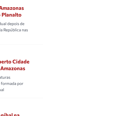
o Amazonas
 Planalto
ual depois de
da República nas
berto Cidade
o Amazonas
aturas
a formada por
ual
níbal na