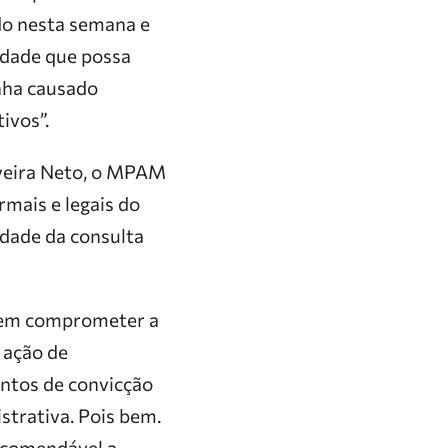
do nesta semana e
idade que possa
enha causado
ivos”.
veira Neto, o MPAM
mais e legais do
idade da consulta
ssem comprometer a
 ação de
entos de convicção
strativa. Pois bem.
recomendável a