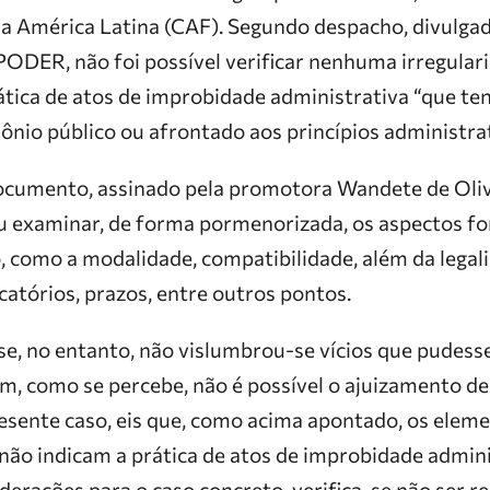
 América Latina (CAF). Segundo despacho, divulga
 PODER, não foi possível verificar nenhuma irregular
rática de atos de improbidade administrativa “que t
ônio público ou afrontado aos princípios administrat
ocumento, assinado pela promotora Wandete de Oli
u examinar, de forma pormenorizada, os aspectos for
o, como a modalidade, compatibilidade, além da legal
catórios, prazos, entre outros pontos.
ise, no entanto, não vislumbrou-se vícios que pude
im, como se percebe, não é possível o ajuizamento de
esente caso, eis que, como acima apontado, os elem
não indicam a prática de atos de improbidade admini
derações para o caso concreto, verifica-se não ser 