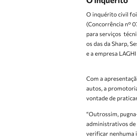
O inquérito civil f
(Concorrência n° 
para serviços técn
os das da Sharp, S
e a empresa LAGHI 
Com a apresentação
autos, a promotoria
vontade de praticar
“Outrossim, pugna-
administrativos de 
verificar nenhuma i