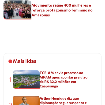
Movimento reúne 400 mulheres e
reforça protagonismo feminino no
Amazonas
Mais lidas
TCE-AM envia processo ao
MPAM após apontar prejuízo
1
de R$ 32,2 milhões em
Caapiranga
Arthur Henrique diz que
diplomação segue suspensa e
2