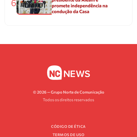
6
promete independência na
condução da Casa
© 2026 — Grupo Norte de Comunicação
Todos os direitos reservados
CÓDIGO DE ÉTICA
TERMOS DE USO