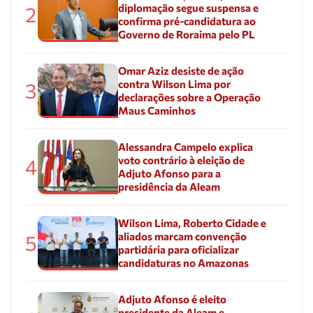
diplomação segue suspensa e
2
confirma pré-candidatura ao
Governo de Roraima pelo PL
Omar Aziz desiste de ação
contra Wilson Lima por
3
declarações sobre a Operação
Maus Caminhos
Alessandra Campelo explica
voto contrário à eleição de
4
Adjuto Afonso para a
presidência da Aleam
Wilson Lima, Roberto Cidade e
aliados marcam convenção
5
partidária para oficializar
candidaturas no Amazonas
Adjuto Afonso é eleito
presidente da Aleam e