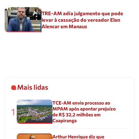
TRE-AM adia julgamento que pode
levar à cassação do vereador Elan
Alencar em Manaus
Mais lidas
TCE-AM envia processo ao
MPAM após apontar prejuízo
1
de R$ 32,2 milhões em
Caapiranga
Arthur Henrique diz que