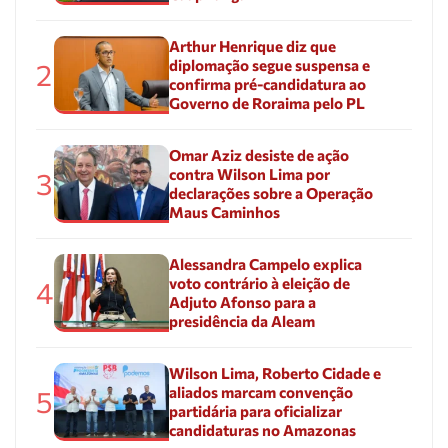
Arthur Henrique diz que
diplomação segue suspensa e
2
confirma pré-candidatura ao
Governo de Roraima pelo PL
Omar Aziz desiste de ação
contra Wilson Lima por
3
declarações sobre a Operação
Maus Caminhos
Alessandra Campelo explica
voto contrário à eleição de
4
Adjuto Afonso para a
presidência da Aleam
Wilson Lima, Roberto Cidade e
aliados marcam convenção
5
partidária para oficializar
candidaturas no Amazonas