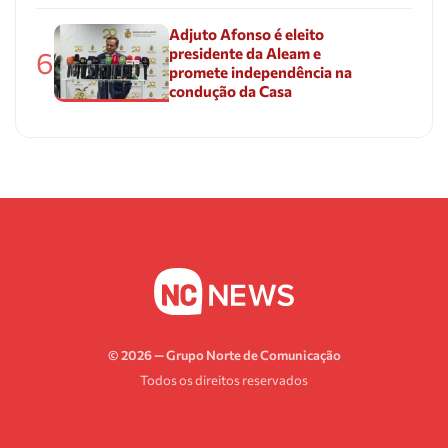
Adjuto Afonso é eleito
presidente da Aleam e
6
promete independência na
condução da Casa
© 2026 — Grupo Norte de Comunicação
Todos os direitos reservados