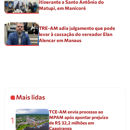
itinerante a Santo Antônio do
Matupi, em Manicoré
TRE-AM adia julgamento que pode
levar à cassação do vereador Elan
Alencar em Manaus
Mais lidas
TCE-AM envia processo ao
MPAM após apontar prejuízo
1
de R$ 32,2 milhões em
Caapiranga