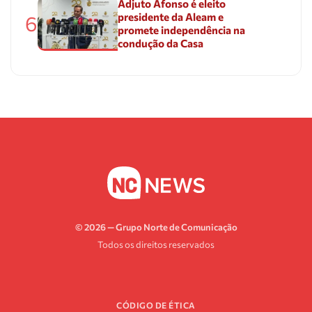
Adjuto Afonso é eleito
presidente da Aleam e
6
promete independência na
condução da Casa
© 2026 — Grupo Norte de Comunicação
Todos os direitos reservados
CÓDIGO DE ÉTICA