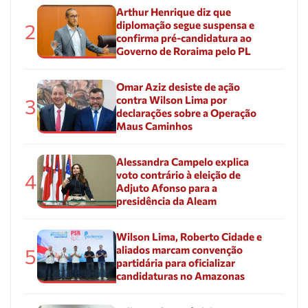
Arthur Henrique diz que
diplomação segue suspensa e
2
confirma pré-candidatura ao
Governo de Roraima pelo PL
Omar Aziz desiste de ação
contra Wilson Lima por
3
declarações sobre a Operação
Maus Caminhos
Alessandra Campelo explica
voto contrário à eleição de
4
Adjuto Afonso para a
presidência da Aleam
Wilson Lima, Roberto Cidade e
aliados marcam convenção
5
partidária para oficializar
candidaturas no Amazonas