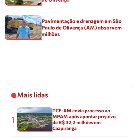
Pavimentação e drenagem em São
Paulo de Olivença (AM) absorvem
milhões
Mais lidas
TCE-AM envia processo ao
MPAM após apontar prejuízo
1
de R$ 32,2 milhões em
Caapiranga