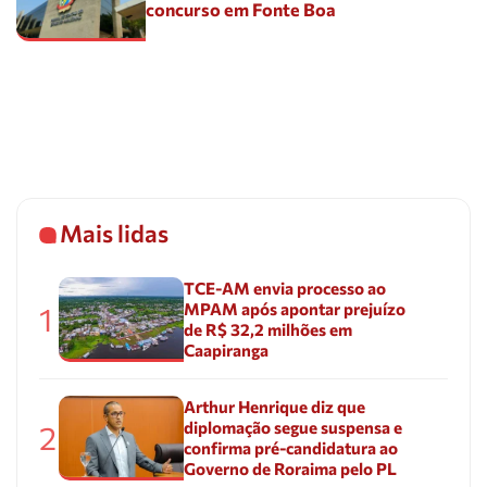
concurso em Fonte Boa
Mais lidas
TCE-AM envia processo ao
MPAM após apontar prejuízo
1
de R$ 32,2 milhões em
Caapiranga
Arthur Henrique diz que
diplomação segue suspensa e
2
confirma pré-candidatura ao
Governo de Roraima pelo PL