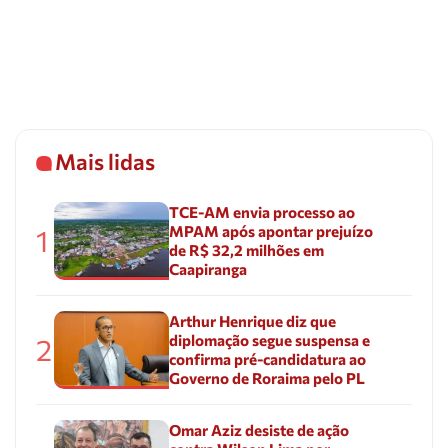
Mais lidas
TCE-AM envia processo ao
MPAM após apontar prejuízo
1
de R$ 32,2 milhões em
Caapiranga
Arthur Henrique diz que
diplomação segue suspensa e
2
confirma pré-candidatura ao
Governo de Roraima pelo PL
Omar Aziz desiste de ação