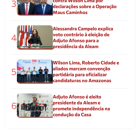
contra Wilson Lima por
3
declarações sobre a Operação
Maus Caminhos
Alessandra Campelo explica
voto contrário à eleição de
4
Adjuto Afonso para a
presidência da Aleam
Wilson Lima, Roberto Cidade e
aliados marcam convenção
5
partidária para oficializar
candidaturas no Amazonas
Adjuto Afonso é eleito
presidente da Aleam e
6
promete independência na
condução da Casa