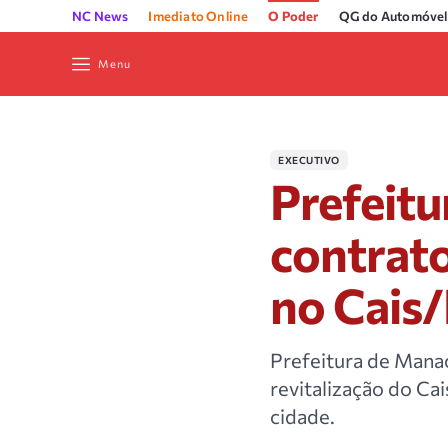
NC News
Imediato Online
O Poder
QG do Automóvel
Menu
EXECUTIVO
Prefeit
contrato
no Cais/
Prefeitura de Manac
revitalização do Cai
cidade.