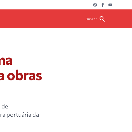
Buscar
ma
a obras
s de
ura portuária da