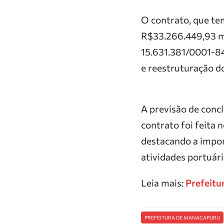
O contrato, que tem
R$33.266.449,93 m
15.631.381/0001-84
e reestruturação do
A previsão de concl
contrato foi feita 
destacando a impor
atividades portuár
Leia mais:
Prefeitu
PREFEITURA DE MANACAPURU