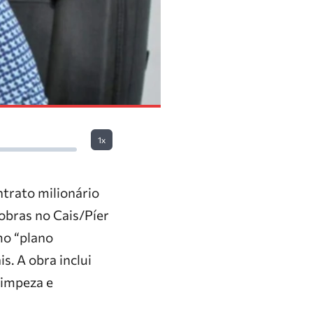
1x
ntrato milionário
obras no Cais/Píer
omo “plano
s. A obra inclui
limpeza e