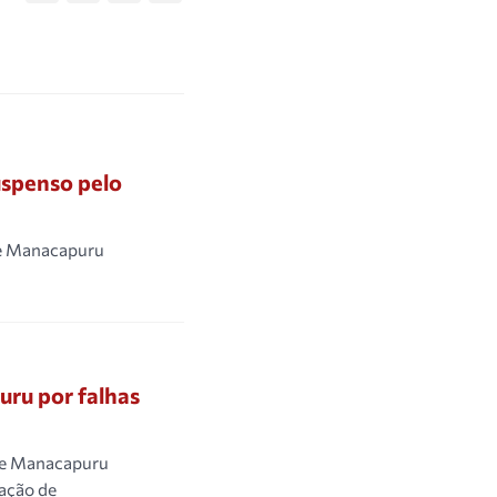
uspenso pelo
 de Manacapuru
ru por falhas
 de Manacapuru
tação de