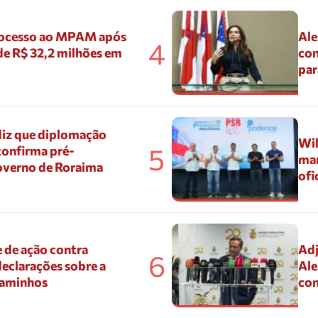
ocesso ao MPAM após
Ale
4
de R$ 32,2 milhões em
con
par
diz que diplomação
Wil
5
confirma pré-
mar
overno de Roraima
ofi
 de ação contra
Adj
6
eclarações sobre a
Ale
Caminhos
con