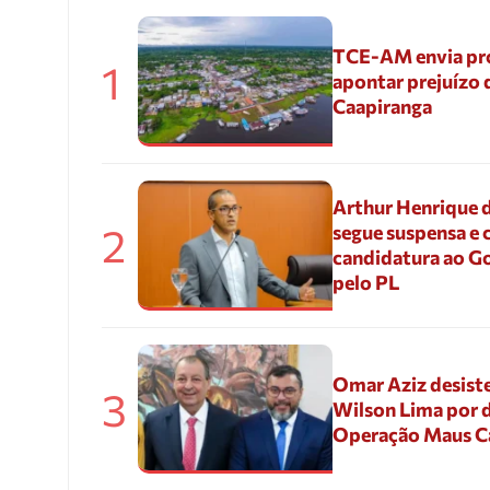
TCE-AM envia pr
1
apontar prejuízo 
Caapiranga
Arthur Henrique 
2
segue suspensa e 
candidatura ao G
pelo PL
Omar Aziz desiste
3
Wilson Lima por d
Operação Maus 