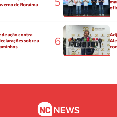
5
mar
overno de Roraima
ofi
 de ação contra
Adj
6
eclarações sobre a
Ale
Caminhos
con