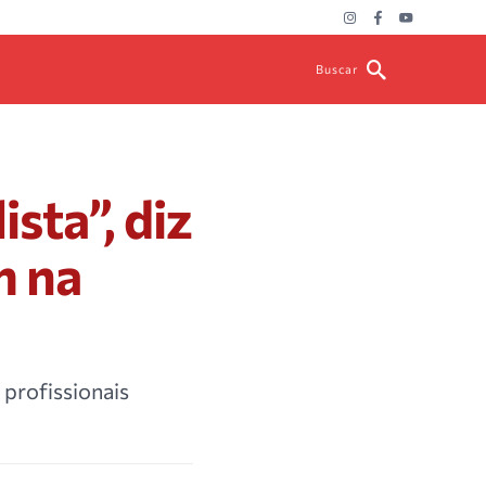
Buscar
ista”, diz
m na
profissionais