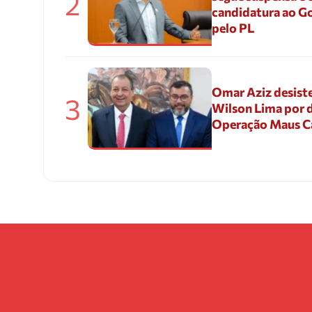
2
candidatura ao G
pelo PL
Omar Aziz desiste
3
Wilson Lima por d
Operação Maus 