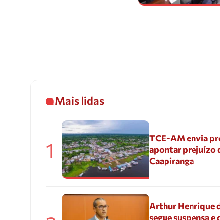
Mais lidas
TCE-AM envia pr
1
apontar prejuízo 
Caapiranga
Arthur Henrique 
segue suspensa e 