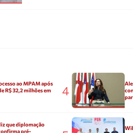
ocesso ao MPAM após
Ale
4
de R$ 32,2 milhões em
con
par
diz que diplomação
Wil
confirma pré-