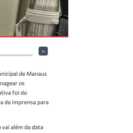
1x
unicipal de Manaus
enagear os
tiva foi do
ia da imprensa para
 vai além da data