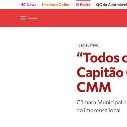
NC News
Imediato Online
O Poder
QG do Automóvel
Menu
LEGISLATIVO
“Todos os
Capitão
CMM
Câmara Municipal de
da imprensa local.