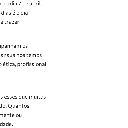
o dia 7 de abril,
 dias é o dia
e trazer
ompanham os
 Manaus nós temos
ética, profissional.
as esses que muitas
ndo. Quantos
amente ou
idade.