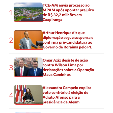
TCE-AM envia processo ao
MPAM após apontar prejuízo
1
de R$ 32,2 milhões em
Caapiranga
Arthur Henrique diz que
diplomação segue suspensa e
2
confirma pré-candidatura ao
Governo de Roraima pelo PL
Omar Aziz desiste de ação
contra Wilson Lima por
3
declarações sobre a Operação
Maus Caminhos
Alessandra Campelo explica
voto contrário à eleição de
4
Adjuto Afonso para a
presidência da Aleam