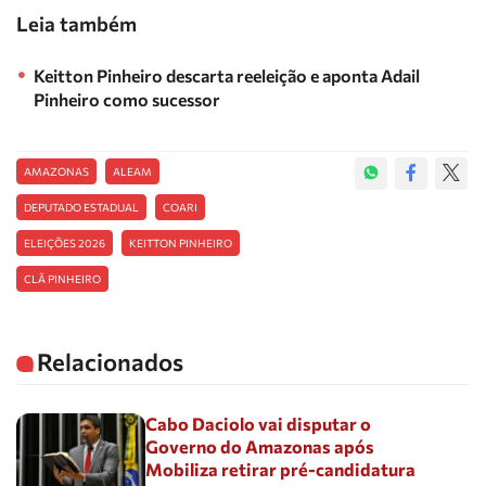
Leia também
Keitton Pinheiro descarta reeleição e aponta Adail
Pinheiro como sucessor
AMAZONAS
ALEAM
DEPUTADO ESTADUAL
COARI
ELEIÇÕES 2026
KEITTON PINHEIRO
CLÃ PINHEIRO
Relacionados
Cabo Daciolo vai disputar o
Governo do Amazonas após
Mobiliza retirar pré-candidatura