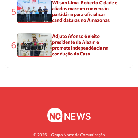
Wilson Lima, Roberto Cidade e
aliados marcam convenção
5
partidária para oficializar
candidaturas no Amazonas
Adjuto Afonso é eleito
presidente da Aleam e
6
promete independência na
condução da Casa
© 2026 — Grupo Norte de Comunicação